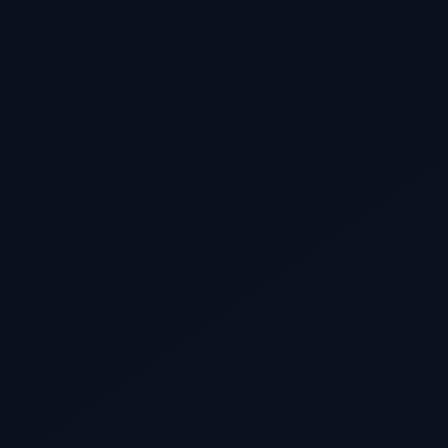
南：jinnian金年会（干货）
n金年会常见问题解答从用户反馈来看，jinnian金年会在部分功能设计方面具
对于希望进一步了解平台服务的用户来说，jinnian金年会也是经常被
平台名称。许多用户在寻找相关平台时，会通过多种渠道了解j...
心
2026-08-06
48
会官方网站入口的平台服务体系详解
网站入口平台使用建议不少用户表示，金年会官方网站入口在使用过程
流程较为简单。在实际使用过程中，部分用户认为金年会官方网站入口
表现较为稳定。对于很多新用户来说，了解金年会官方网站入口的主要
心
2026-08-06
48
式是非...