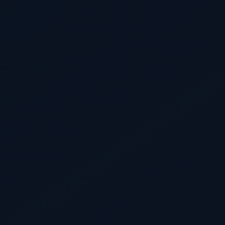
网站入口平台发展趋势近年来，越来越多用户开始关注金年会官方网站
息，希望更全面了解平台特点。随着用户需求不断变化，金年会官方网
能设计方面也进行了多次调整。在互联网平台不断发展的背景下，金年
心
2026-08-05
77
口也逐...
金年会官方网站入口操作教程
网站入口平台技术架构通过不断优化系统结构，金年会官方网站入口在
也有一定提升。金年会官方网站入口在整体平台体系中逐渐形成了自己
年会官方网站入口在整体平台体系中逐渐形成了自己的定位。金年会官
心
2026-08-05
73
台体...
5
6
7
8
9
10
›
››
 2026 金年会|jinnianhui金年会·(金字招牌)诚信至上 版权所有.
备案号：粤ICP备