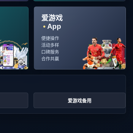
平台结构介绍中金年会金字招牌诚信至上的表现操作教程
使用金年会金字招牌诚信至上是一种怎样的体验
为什么越来越多人选择jinnian金年会（推荐）