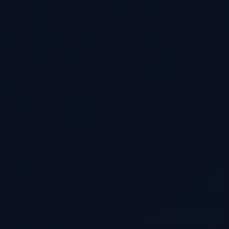
为什么越
金年会金字
上时，会先
招牌诚信至
新闻中
来说，金年会
为什么越
金年会官方
方网站入口
方网站入口
新闻中
方网站入口的
新手入门