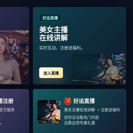
最新文章
新手入门指南：jinnian金年会（推荐）