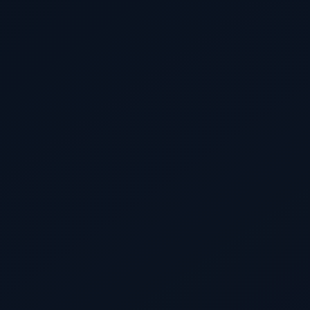
热点推荐
新手入门指南：jinnian金年会（推荐）
平台结构介绍中金年会金字招牌诚信至上的表现操作教程
使用金年会金字招牌诚信至上是一种怎样的体验
为什么越来越多人选择jinnian金年会（推荐）
新手入门指南：jinnian金年会（干货）
标签列表