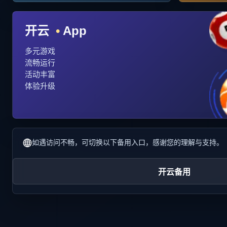
会金字招牌
新闻中
会金字招牌诚
使用金年
金年会金字
诚信至上的
上在平台服
新闻中
能设计方面逐
为什么越来
jinnia
望更全面了解
整体服务体系
新闻中