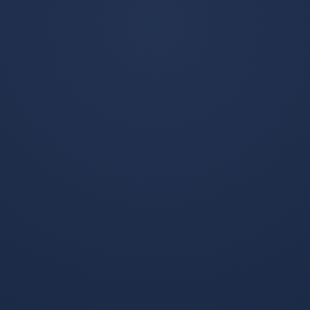
金年会金字招牌诚信至上用户反馈分析
一些用户在了解平台时，会通过多方面渠道获取关于金年
会金字招牌诚信至上的信息。
在众多平台之中，金年会金字招牌诚信至上凭借其特点逐
渐吸引了一部分用户的关注。
一些用户在了解平台时，会通过多方面渠道获取关于金年
会金字招牌诚信至上的信息。
金年会金字招牌诚信至上平台操作流程
不少用户在搜索相关信息时，都会看到关于金年会金字招
牌诚信至上的介绍。