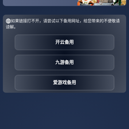
金年会金字招牌诚信至上平台使用技巧
一些用户在使用相关服务时会关注金年会金字招牌诚信至
上的系统稳定性。
对于很多新用户来说，了解金年会金字招牌诚信至上的主
要功能和使用方式是
金年会金字招牌诚信至上
非常重要的一
步。
一些用户在使用金年会金字招牌诚信至上时表示整体操作
流程较为清晰。