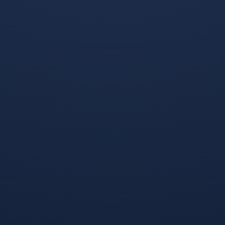
在当前互联网平台竞争日益激烈的情况下，金年会金字招
牌诚信至上也在不断完善自身服务。
在实际使用过程中，部分用户认为金年会金字招牌诚信至
上在体验方面表现较为稳定。
金年会金字招牌诚信至上平台优势