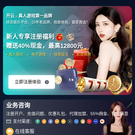
当前位置：
网站首页
>
新闻中心
> 新手入门指南：金年会金字招牌
诚信至上（实测）
新手入门指南：金年会金字招牌诚信至
上（实测）
作者：小河马
2026年05月17日 18:51:12
金年会金字招牌诚信至上安全与
稳定性在当前互联网平台竞争日
益激烈的金年会金字招牌诚信至
上情况下，金年会金字招牌诚信
金年会金字招牌诚信至上安全与稳定性
至上也在不断完善自身服务。在
在当前互联网平台竞争日益激烈的
金年会金字招牌诚信至
实际使用过程中，部分用户认为
上
情况下，金年会金字招牌诚信至上也在不断完善自身服务。